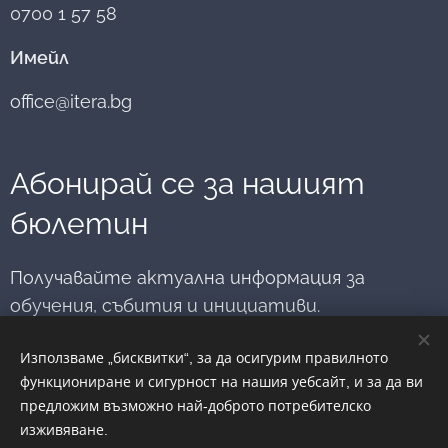
0700 1 57 58
– Варна и
обмен на
министъра на
Апелативен
опит,
правосъдието.
Имейл
съд – Варна и
професионално
насърчава
развитие и
office@itera.bg
младите хора
вдъхновение.
да мислят за
медиацията
като път към
Абонирай се за нашият
диалог,
разбирателство
бюлетин
и...
Получавайте актуална информация за
обучения, събития и инициативи.
Използваме „бисквитки“, за да осигурим правилното
Имейл
функциониране и сигурност на нашия уебсайт, и за да ви
предложим възможно най-доброто потребителско
изживяване.