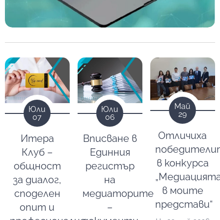
Май
Юли
Юли
29
07
06
Отличиха
Итера
Вписване в
победители
Клуб –
Единния
в конкурса
общност
регистър
„Медиацият
за диалог,
на
в моите
споделен
медиаторите
представи“
опит и
–