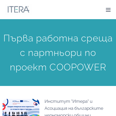
Първа работна среща
с партньори по
проект COOPOWER
Институт "Итера" и
Асоциация на българските
черноморски общини