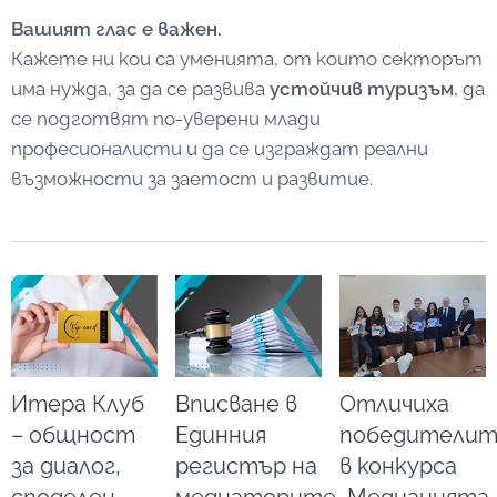
Вашият глас е важен.
Кажете ни кои са уменията, от които секторът
има нужда, за да се развива
устойчив туризъм
, да
се подготвят по-уверени млади
професионалисти и да се изграждат реални
възможности за заетост и развитие.
Итера Клуб
Вписване в
Отличиха
– общност
Единния
победителит
за диалог,
регистър на
в конкурса