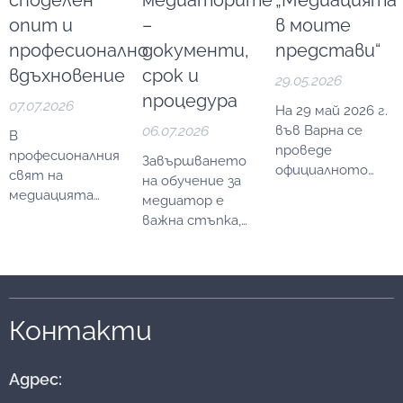
споделен
медиаторите
„Медиацията
опит и
–
в моите
професионално
документи,
представи“
вдъхновение
срок и
29.05.2026
процедура
07.07.2026
На 29 май 2026 г.
06.07.2026
във Варна се
В
проведе
професионалния
Завършването
официалното
свят на
на обучение за
награждаване в
медиацията
медиатор е
конкурса за есе
знанието е
важна стъпка,
"Медиацията в
важно, но
но за да може
моите
общността е
едно лице
представи".
онова, което го
официално да
Инициативата е
превръща в
упражнява
организирана от
жива практика.
дейност като
Контакти
Институт
Именно с тази
медиатор, е
"Итера",
идея създадохме
необходимо да
Университетския
Итера Клуб
–
Адрес:
бъде вписано в
център по
специално
Единния