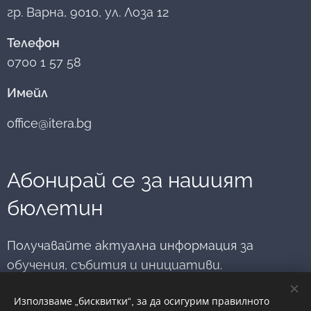
медиация към
пространство
гр. Варна, 9010, ул. Лоза 12
регистър на
Икономически
за срещи, обмен
медиаторите
университет –
на опит,
Телефон
към министъра
Варна и
професионално
на
0700 1 57 58
Апелативен съд
развитие и
правосъдието.
– Варна и
вдъхновение.
Имейл
насърчава
младите хора да
office@itera.bg
мислят за
медиацията
като път към
диалог,
Абонирай се за нашият
разбирателство
бюлетин
и...
Получавайте актуална информация за
обучения, събития и инициативи.
Използваме „бисквитки“, за да осигурим правилното