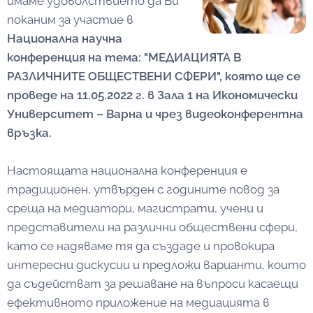
имаме удоволствието да Ви
поканим за участие в
Национална научна
конференция на тема:
"МЕДИАЦИЯТА В
РАЗЛИЧНИТЕ ОБЩЕСТВЕНИ СФЕРИ",
която ще се
проведе на 11.05.2022 г. в Зала 1 на Икономически
Университет – Варна
и чрез видеоконферентна
връзка.
Настоящата национална конференция е
традиционен, утвърден с годините повод за
среща на медиатори, магистрати, учени и
представители на различни обществени сфери,
като се надяваме тя да създаде и провокира
интересни дискусии и предложи варианти, които
да съдействат за решаване на въпроси касаещи
ефективното приложение на медиацията в