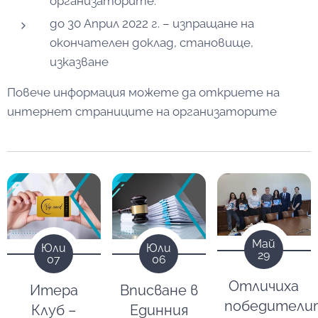
организаторите.
до 30 Април 2022 г. – изпращане на
окончателен доклад, становище,
изказване
Повече информация можете да откриете на
интернет страниците на организаторите
Май
Юли
Юли
29
07
06
Отличиха
Итера
Вписване в
победители
Клуб –
Единния