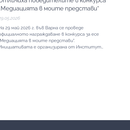
Отличиха победителите в конкурса
„Медиацията в моите представи“
29.05.2026
На 29 май 2026 г. във Варна се проведе
официалното награждаване в конкурса за есе
"Медиацията в моите представи".
Инициативата е организирана от Институт
"Итера", Университетския център по медиация
към Икономически университет – Варна и
Апелативен съд – Варна и насърчава младите
хора да мислят за медиацията като път към
диалог, разбирателство и...