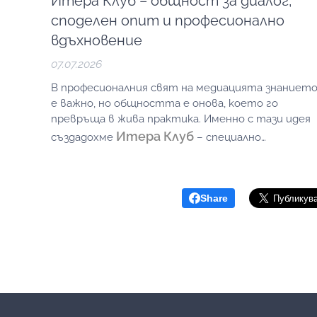
Итера Клуб – общност за диалог,
споделен опит и професионално
вдъхновение
07.07.2026
В професионалния свят на медиацията знаниет
е важно, но общността е онова, което го
превръща в жива практика. Именно с тази идея
Итера Клуб
създадохме
– специално
пространство за срещи, обмен на опит,
професионално развитие и вдъхновение.
Share