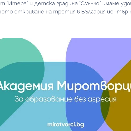
 "Итера" и Детска градина "Слънчо" имаме уд
ното откриване на третия в България център 