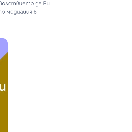
оволствието да Ви
по медиация в