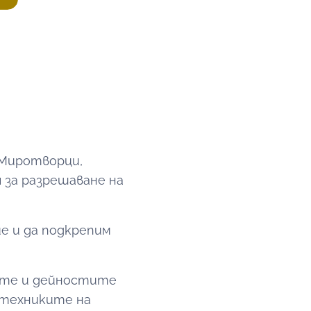
 Миротворци,
 за разрешаване на
е и да подкрепим
ите и дейностите
 техниките на