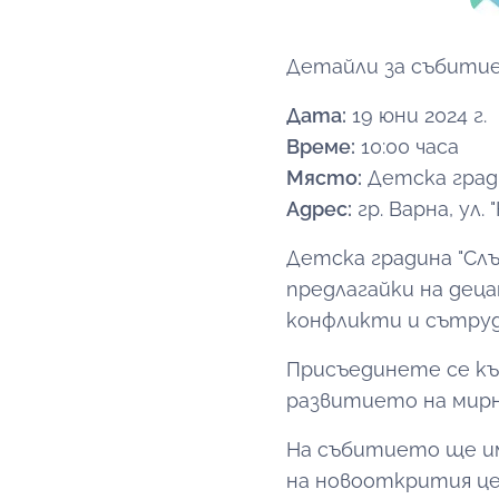
Детайли за събити
Дата:
19 юни 2024 г.
Време:
10:00 часа
Място:
Детска гради
Адрес:
гр. Варна, ул.
Детска градина "Сл
предлагайки на дец
конфликти и сътру
Присъединете се къ
развитието на мирн
На събитието ще и
на новооткрития це