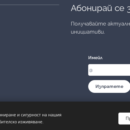
Абонирай се
Получавайте актуална
инициативи.
Имейл
Изпратете
ониране и сигурност на нашия
П
бителско изживяване.
Бисквитки