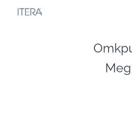
Откри
Мед