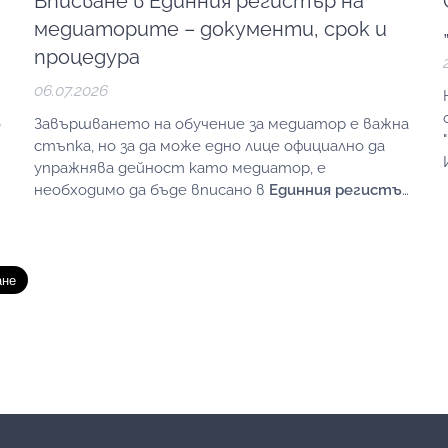
Вписване в Единния регистър на
медиаторите – документи, срок и
процедура
06.07.2026
о
Завършването на обучение за медиатор е важна
стъпка, но за да може едно лице официално да
упражнява дейност като медиатор, е
необходимо да бъде вписано в
Единния регистър
на медиаторите
към министъра на
правосъдието.