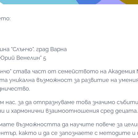
ето:
на "Слънчо", град Варна
 "Юрий Венелин" 5
ънчо" става част от семейството на Академия
ата уникална възможност за развитие на умения
дничество.
м нас, за да отпразнуваме това значимо събити
и и хармонични взаимоотношения сред децата.
мате възможността да научите повече за цел
нтър, както и да се запознаете с методите и