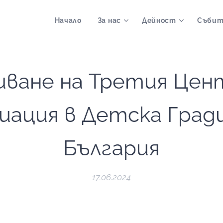
Начало
За нас
Дейност
Събит
ване на Третия Цен
иация в Детска Гради
България
17.06.2024