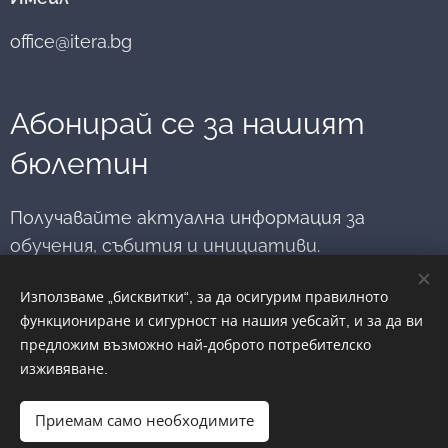
съд – Варна и
професионално
насърчава
развитие и
office@itera.bg
младите хора
вдъхновение.
да мислят за
медиацията
като път към
Абонирай се за нашият
диалог,
разбирателство
бюлетин
и...
Получавайте актуална информация за
обучения, събития и инициативи.
Използваме „бисквитки“, за да осигурим правилното
Имейл
функциониране и сигурност на нашия уебсайт, и за да ви
предложим възможно най-доброто потребителско
изживяване.
Изпратете
Приемам само необходимите