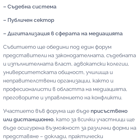
– Съдебна система
– Публичен сектор
– Дигитализация в сферата на медиацията
Събитието ще обедини под един форум
представители на законодателната, съдебната
и изпълнителната власт, адвокатски колегии,
университетската общност, училища и
неправителствени организации, както и
професионалисти в областта на медиацията,
преговорите и управлението на конфликти.
Участието във форума ще бъде
присъствено
или дистанционно
, като за всички участници ще
бъде осигурена възможност за различни форми на
представяне – доклади, практически