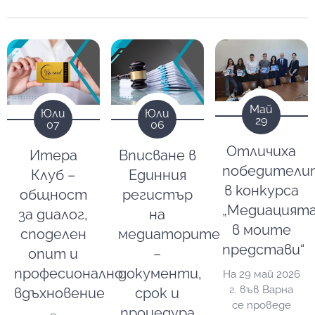
Май
Юли
Юли
29
07
06
Отличиха
Итера
Вписване в
победители
Клуб –
Единния
в конкурса
общност
регистър
„Медиацият
за диалог,
на
в моите
споделен
медиаторите
представи“
опит и
–
професионално
документи,
На 29 май 2026
г. във Варна
вдъхновение
срок и
се проведе
процедура