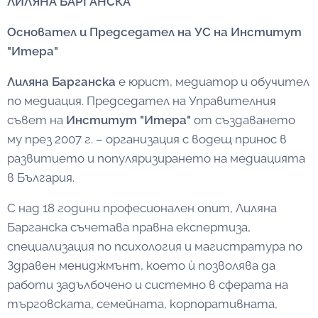
ЛИЛЯНА БАРГАНСКА
Основател и Председател на УС на Институт
"Итера"
Лиляна Барганска
е юрист, медиатор и обучител
по медиация. Председател на Управителния
съвет на
Институт "Итера"
от създаването
му през 2007 г. – организация с водещ принос в
развитието и популяризирането на медиацията
в България.
С над 18 години професионален опит, Лиляна
Барганска съчетава правна експертиза,
специализация по психология и магистратура по
Здравен мениджмънт, което ѝ позволява да
работи задълбочено и системно в сферата на
търговската, семейната, корпоративната,