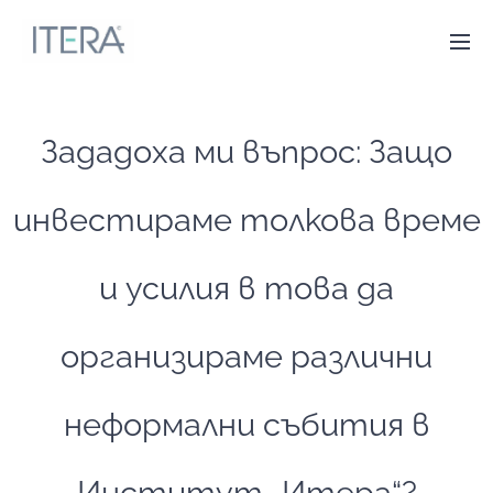
Зададоха ми въпрос: Защо
инвестираме толкова време
и усилия в това да
организираме различни
неформални събития в