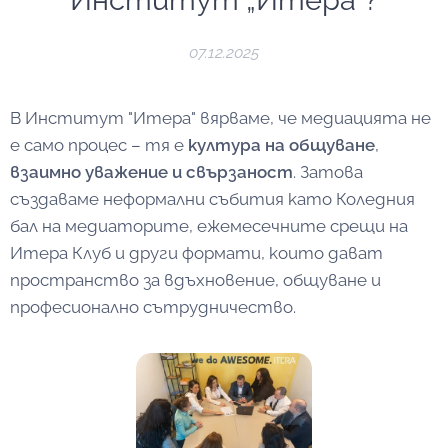
Институт „Итера“?
07.12.2025
В Институт "Итера" вярваме, че медиацията не
е само процес – тя е
култура на общуване
,
взаимно уважение и свързаност
. Затова
създаваме неформални събития като Коледния
бал на медиаторите, ежемесечните срещи на
Итера Клуб и други формати, които дават
пространство за вдъхновение, общуване и
професионално сътрудничество.