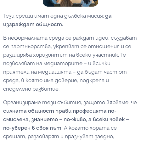
Тези срещи имат една дълбока мисия:
да
изграждат общност.
В неформалната среда се раждат идеи, създават
се партньорства, укрепват се отношения и се
разширява хоризонтът на всеки участник. Те
позволяват на медиаторите – и всички
приятели на медиацията – да бъдат част от
среда, в която има доверие, подкрепа и
споделено развитие.
Организираме тези събития, защото вярваме, че
силната общност
прави професията по-
смислена, знанието – по-живо, а всеки човек –
по-уверен в своя път.
А когато хората се
срещат, разговарят и празнуват заедно,