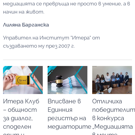
медиацията се превръща не просто в умение, а в
начин на живот.
Лиляна Барганска
Управител на Институт "Итера" от
създаването му през 2007 г.
Итера Клуб
Вписване в
Отличиха
– общност
Единния
победителит
за диалог,
регистър на
в конкурса
споделен
медиаторите
„Медиацията
опит и
–
в моите