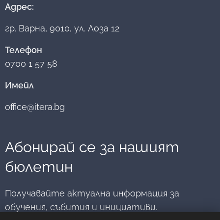
за срещи, обмен
медиаторите
Адрес:
университет –
на опит,
към министъра
Варна и
професионално
на
гр. Варна, 9010, ул. Лоза 12
Апелативен съд
развитие и
правосъдието.
– Варна и
вдъхновение.
Телефон
насърчава
0700 1 57 58
младите хора да
мислят за
Имейл
медиацията
като път към
office@itera.bg
диалог,
разбирателство
и...
Абонирай се за нашият
бюлетин
Получавайте актуална информация за
обучения, събития и инициативи.