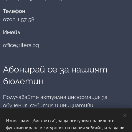
Апелативен съд
развитие и
правосъдието.
– Варна и
вдъхновение.
Телефон
насърчава
0700 1 57 58
младите хора да
мислят за
Имейл
медиацията
като път към
office@itera.bg
диалог,
разбирателство
и...
Абонирай се за нашият
бюлетин
Получавайте актуална информация за
обучения, събития и инициативи.
Използваме „бисквитки“, за да осигурим правилното
Имейл
функциониране и сигурност на нашия уебсайт, и за да ви