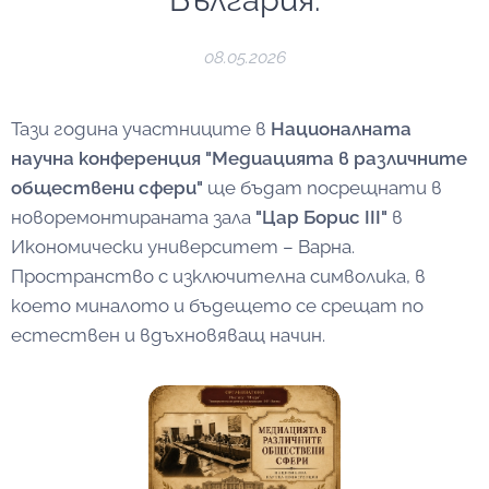
България.
08.05.2026
Тази година участниците в
Националната
научна конференция "Медиацията в различните
обществени сфери"
ще бъдат посрещнати в
новоремонтираната зала
"Цар Борис III"
в
Икономически университет – Варна.
Пространство с изключителна символика, в
което миналото и бъдещето се срещат по
естествен и вдъхновяващ начин.