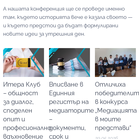
А нашата конференция ще се проведе именно
там, където историята вече е казала своето —
и където предстои да бъдат формулирани
новите идеи за утрешния ден.
Итера Клуб
Вписване в
Отличиха
– общност
Единния
победителит
за диалог,
регистър на
в конкурса
споделен
медиаторите
„Медиацията
опит и
–
в моите
професионално
документи,
представи“
вдъхновение
срок и
29.05.2026