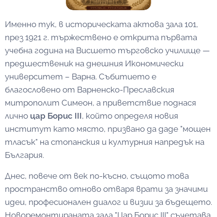
Именно тук, в историческата актова зала 101,
през 1921 г. тържествено е открита първата
учебна година на Висшето търговско училище —
предшественик на днешния Икономически
университет – Варна. Събитието е
благословено от Варненско-Преславския
митрополит Симеон, а приветствие поднася
лично
цар Борис III
, който определя новия
институт като място, призвано да даде "мощен
тласък" на стопанския и културния напредък на
България.
Днес, повече от век по-късно, същото това
пространство отново отваря врати за значими
идеи, професионален диалог и визии за бъдещето.
Новоремонтираната зала "Цар Борис III" съчетава