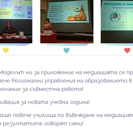
! Моделът ни за приложение на медиацията се п
вече Регионални управления на образованието 
желание за съвместна работа!
ивация за новата учебна година!
още повече училища по въвеждане на медиацият
о резултатите говорят сами!