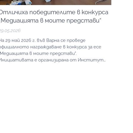
Отличиха победителите в конкурса
„Медиацията в моите представи“
29.05.2026
На 29 май 2026 г. във Варна се проведе
официалното награждаване в конкурса за есе
"Медиацията в моите представи".
Инициативата е организирана от Институт
"Итера", Университетския център по медиация
към Икономически университет – Варна и
Апелативен съд – Варна и насърчава младите
хора да мислят за медиацията като път към
диалог, разбирателство и...