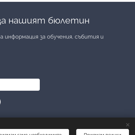
 за нашият бюлетин
 информация за обучения, събития и
риемам само необходимите
Приемам всички