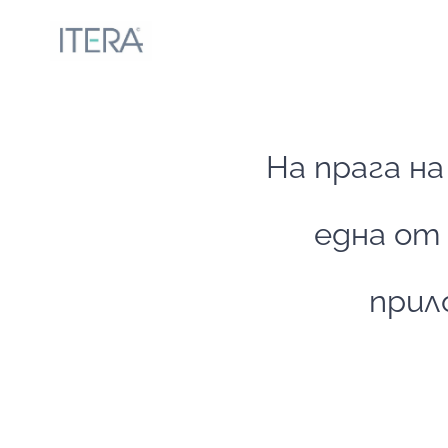
На прага н
една от
прил