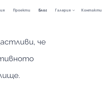
ия
Проекти
Блог
Галерия
Контакти
астливи, че
ктивното
лище.