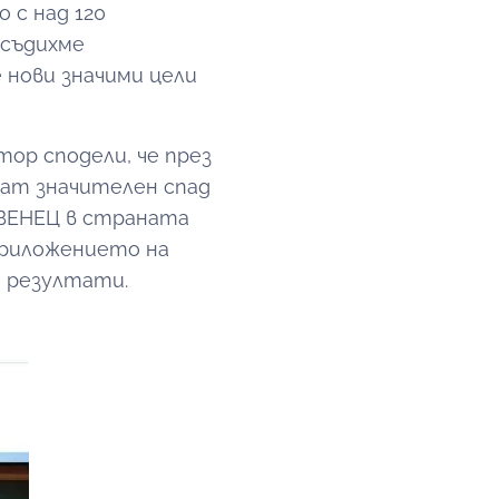
 с над 120
бсъдихме
нови значими цели
тор сподели, че през
ат значителен спад
РВЕНЕЦ в страната
 приложението на
 резултати.