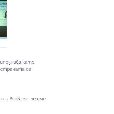
рипознава като
в страната се
а и вярваме, че сме