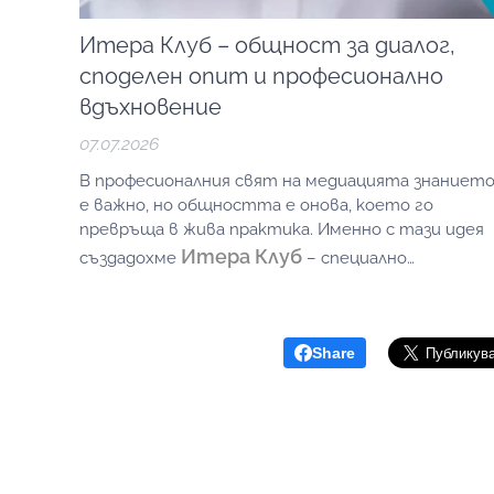
Итера Клуб – общност за диалог,
споделен опит и професионално
вдъхновение
07.07.2026
В професионалния свят на медиацията знаниет
е важно, но общността е онова, което го
превръща в жива практика. Именно с тази идея
Итера Клуб
създадохме
– специално
пространство за срещи, обмен на опит,
професионално развитие и вдъхновение.
Share