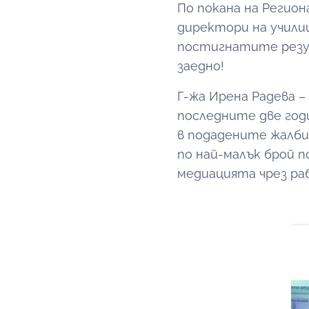
По покана на Регион
директори на учили
постигнатите резу
заедно!
Г-жа Ирена Радева –
последните две го
в подадените жалби
по най-малък брой п
медиацията чрез ра