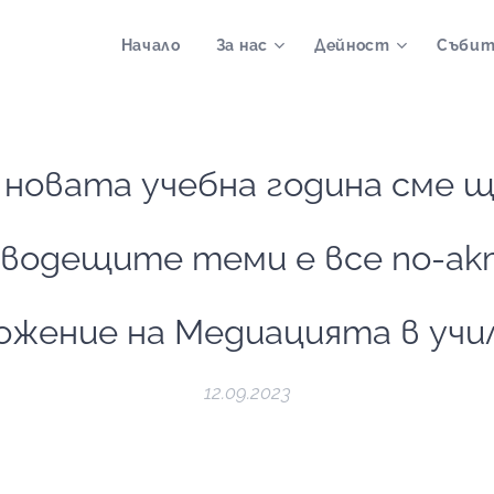
Начало
За нас
Дейност
Събит
а новата учебна година сме щ
 водещите теми е все по-а
ожение на Медиацията в учи
12.09.2023