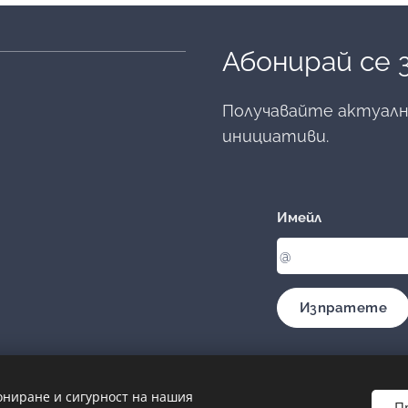
Абонирай се
Получавайте актуална
инициативи.
Имейл
Изпратете
ониране и сигурност на нашия
П