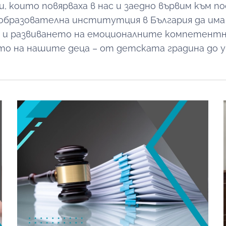
и, които повярваха в нас и заедно вървим към п
 образователна институтция в България да им
я и развиването на емоционалните компетент
о на нашите деца – от детската градина до 