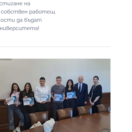
остигане на
а собствен работещ
ности да бъдат
университета!