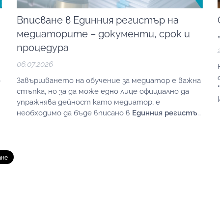
Вписване в Единния регистър на
медиаторите – документи, срок и
процедура
06.07.2026
о
Завършването на обучение за медиатор е важна
стъпка, но за да може едно лице официално да
упражнява дейност като медиатор, е
необходимо да бъде вписано в
Единния регистър
на медиаторите
към министъра на
правосъдието.