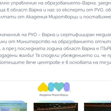
ално управление на образованието-Варна, заедно
ща в област Варна и нас 10 експерти от РУО, о
лтати от Академия Миротворци и поставихме 
 началник на РУО – Варна и сертифициран медиа
дини от Минитерство на образованието отчит
, а през последната година област Варна е ПЪ
одадени жалби! Тя сподели убеждението си, че
ботещите вече центрове е в основата на тези